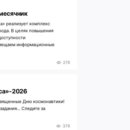
месячник
а» реализует комплекс
рода. В целях повышения
доступности
змещаем информационные
276
са»-2026
священные Дню космонавтики!
адания... Следите за
376