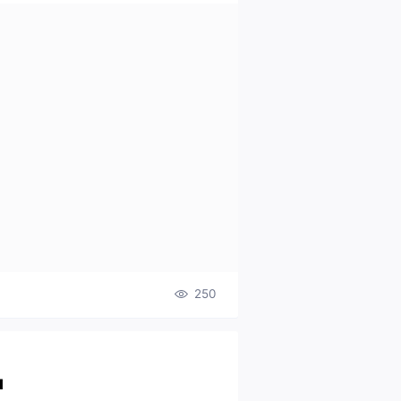
250
я