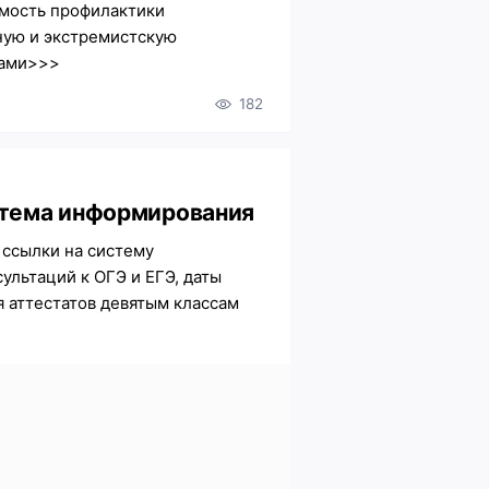
имость профилактики
ную и экстремистскую
лами>>>
182
стема информирования
ссылки на систему
ультаций к ОГЭ и ЕГЭ, даты
 аттестатов девятым классам