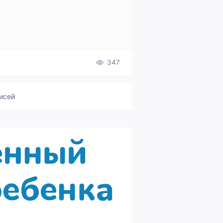
347
исей