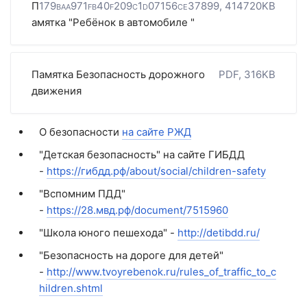
П
179baa971fb40f209c1d07156ce37899, 414720KB
амятка "Ребёнок в автомобиле "
Памятка Безопасность дорожного
PDF, 316KB
движения
О безопасности
на сайте РЖД
"Детская безопасность" на сайте ГИБДД
-
https://гибдд.рф/about/social/children-safety
"Вспомним ПДД"
-
https://28.мвд.рф/document/7515960
"Школа юного пешехода" -
http://detibdd.ru/
"Безопасность на дороге для детей"
-
http://www.tvoyrebenok.ru/rules_of_traffic_to_c
hildren.shtml